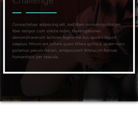
Challenge
Consectetuer adipiscing elit, sed diam nonummy nibham
liber tempor cum soluta nobis. Investigationes
demonstraverunt lectores legere me lius quod ii legunt
saepius. Mirum est notare quam littera gothica, quam nunc
putamus parum claram, anteposuerit litterarum formas
humanitatis per seacula.