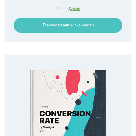
$
49.99
$
29.95
Toevoegen aan winkelwagen