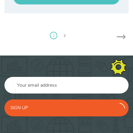
1
2
SIGN UP