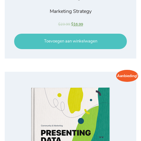
Marketing Strategy
$
23.99
$
16.99
Toevoegen aan winkelwagen
Aanbieding!