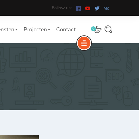
Follow us:
ensten
Projecten
Contact
0
st van diensten
ose a Service