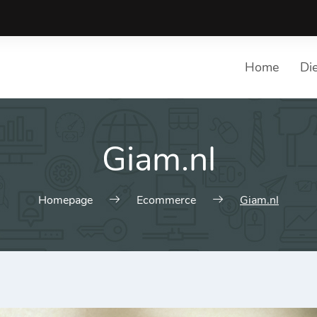
Home
Di
Giam.nl
Lij
Cho
Homepage
Ecommerce
Giam.nl