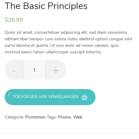
The Basic Principles
$
26.99
Qolor sit amet, consectetuer adipiscing elit, sed diam nonummy
nibham liber tempor cum soluta nobis eleifend option congue nihil
uarta decima et quinta. Ut wisi enim ad minim veniam, quis
nostrud exerci tation ullamcorper suscipit lobortis.
The
Basic
Principles
aantal
TOEVOEGEN AAN WINKELWAGEN
Categorie:
Promotion
Tags:
Promo
,
Web