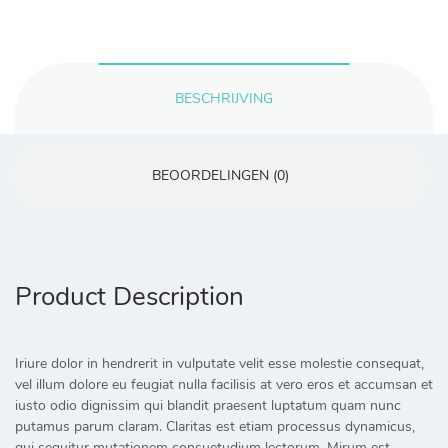
BESCHRIJVING
BEOORDELINGEN (0)
Product Description
Iriure dolor in hendrerit in vulputate velit esse molestie consequat,
vel illum dolore eu feugiat nulla facilisis at vero eros et accumsan et
iusto odio dignissim qui blandit praesent luptatum quam nunc
putamus parum claram. Claritas est etiam processus dynamicus,
qui sequitur mutationem consuetudium lectorum. Mirum est